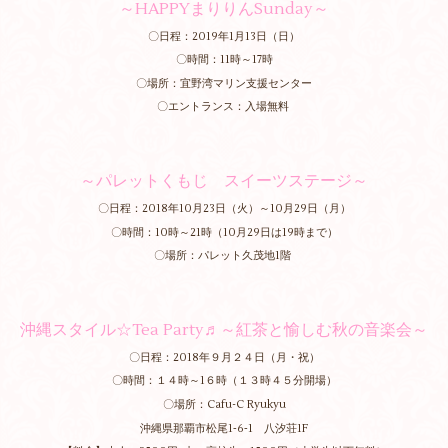
～HAPPYまりりんSunday～
〇日程：2019年1月13日（日）
〇時間：11時～17時
〇場所：宜野湾マリン支援センター
〇エントランス：入場無料
～パレットくもじ スイーツステージ～
〇日程：2018年10月23日（火）～10月29日（月）
〇時間：10時～21時（10月29日は19時まで）
〇場所：パレット久茂地1階
沖縄スタイル☆Tea Party♬～紅茶と愉しむ秋の音楽会～
〇日程：2018年９月２４日（月・祝）
〇時間：１４時～1６時（１３時４５分開場）
〇場所：Cafu-C Ryukyu
沖縄県那覇市松尾1‐6‐1 八汐荘1F