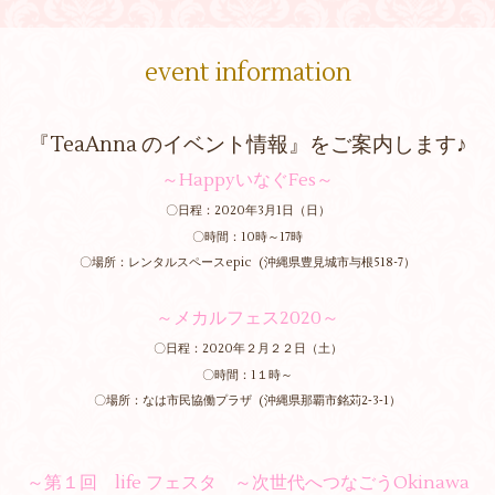
event information
『TeaAnna のイベント情報』をご案内します♪
～HappyいなぐFes～
〇日程：2020年3月1日（日）
〇時間：10時～17時
〇場所：レンタルスペースepic (沖縄県豊見城市与根518-7）
～メカルフェス2020～
〇日程：2020年２月２２日（土）
〇時間：1１時～
〇場所：なは市民協働プラザ (沖縄県那覇市銘苅2‐3‐1）
～第１回 life フェスタ ～次世代へつなごうOkinawa