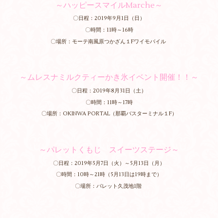
～ハッピースマイルMarche～
〇日程：2019年9月1日（日）
〇時間：11時～16時
〇場所：モーテ南風原つかざん１Fワイモバイル
～ムレスナミルクティーかき氷イベント開催！！～
〇日程：2019年8月31日（土）
〇時間：11時～17時
〇場所：OKINWA PORTAL（那覇バスターミナル１F）
～パレットくもじ スイーツステージ～
〇日程：2019年5月7日（火）～5月13日（月）
〇時間：10時～21時（5月13日は19時まで）
〇場所：パレット久茂地1階