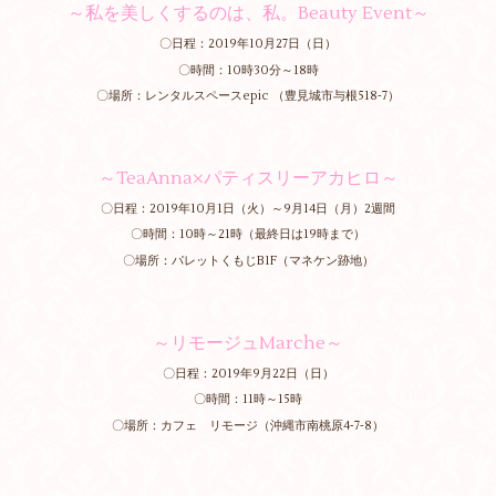
～私を美しくするのは、私。Beauty Event～
〇日程：2019年10月27日（日）
〇時間：10時30分～18時
〇場所：レンタルスペースepic （豊見城市与根518‐7）
～TeaAnna×パティスリーアカヒロ～
〇日程：2019年10月1日（火）～9月14日（月）2週間
〇時間：10時～21時（最終日は19時まで）
〇場所：パレットくもじB1F（マネケン跡地）
～リモージュMarche～
〇日程：2019年9月22日（日）
〇時間：11時～15時
〇場所：カフェ リモージ（沖縄市南桃原4‐7‐8）