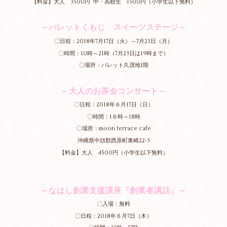
【料金】大人 3500円 中・高校生 1500円（小学生以下無料）
～パレットくもじ スイーツステージ～
〇日程：2018年7月17日（火）～7月23日（月）
〇時間：10時～21時（7月23日は19時まで）
〇場所：パレット久茂地1階
～大人のお茶会コンサート～
〇日程：2018年６月17日（日）
〇時間：1６時～18時
〇場所：moon terrace cafe
沖縄県中頭郡西原町東崎22-3
【料金】大人 4500円（小学生以下無料）
～なはし創業支援講座『創業者講話』～
〇入場：無料
〇日程：2018年６月7日（木）