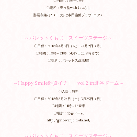
〇時間：15時～17時
〇場所：春々堂withやぶさち
那覇市銘苅2-3-1（なは市民協働プラザBコア）
～パレットくもじ スイーツステージ～
〇日程：2018年4月3日（火）～4月9日（月）
〇時間：10時～21時（4月9日は19時まで）
〇場所：パレット久茂地1階
～Happy Smile雑貨イチ！ vol.2 in北谷ドーム～
〇入場：無料
〇日程：2018年3月24日（土）3月25日（日）
〇時間：11時～16時半
〇場所：北谷ドーム
http://ginowanjc.ti-da.net/
～パレットくもじ スイーツステージ～