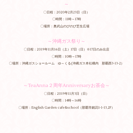
～
〇日程：2020年2月23日（日）
〇時間：11時～17時
〇場所：奥武山のびのび芝生広場
～沖縄ガス祭り～
〇日程：2019年11月16日（土）17日（日）※17日のみ出店
〇時間：10時～17時
〇場所：沖縄ガスショールーム ゆ～くる(沖縄ガス本社構内 那覇西3‐13‐2）
～TeaAnna２周年Anniversaryお茶会～
〇日程：2019年11月3日（日）
〇時間：14時～16時
〇場所：English Garden cafe&school（那覇市銘苅1‐1‐13,2F）