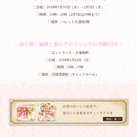
〇日程：2018年1月30日（火）～2月5日（月）
〇時間：10時～21時（2月5日は19時まで）
〇場所：パレット久茂地1階
～第三回・健康と美のアロマフェアin沖縄2018～
〇エントランス：入場無料
〇日程：2018年1月21日（日）
〇時間：11時～17時
〇場所：万国津梁館（サミットホール）