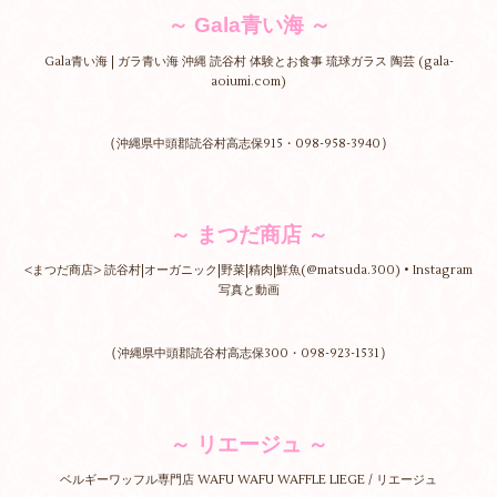
～ Gala青い海 ～
Gala青い海 | ガラ青い海 沖縄 読谷村 体験とお食事 琉球ガラス 陶芸 (gala-
aoiumi.com)
（
）
沖縄県中頭郡読谷村高志保915・098-958-3940
～ まつだ商店 ～
<まつだ商店> 読谷村|オーガニック|野菜|精肉|鮮魚(@matsuda.300) • Instagram
写真と動画
（
）
沖縄県中頭郡読谷村高志保300・098-923-1531
～ リエージュ ～
ベルギーワッフル専門店 WAFU WAFU WAFFLE LIEGE / リエージュ