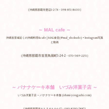
（
）
沖縄県那覇市楚辺1‐2‐74・098-851-8600
～ MAL cafe ～
沖縄首里城近くの沖縄料理&cafe | MAL食堂(@mal_shokudo) • Instagram写真
と動画
（沖縄県那覇市首里鳥堀町1‐24‐2
）
・070-5419-2251
～ バナナケーキ本舗 いづみ洋菓子店 ～
いづみ洋菓子店 – バナナケーキ本舗 (idumi-yougashi.com)
（
）
沖縄県那覇市おもろまち4-6‐17・090-8290-7887