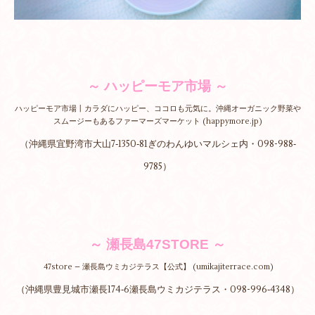
～ ハッピーモア市場 ～
ハッピーモア市場丨カラダにハッピー、ココロも元気に。沖縄オーガニック野菜や
スムージーもあるファーマーズマーケット (happymore.jp)
（沖縄県宜野湾市大山7‐1350‐81ぎのわんゆいマルシェ内・098-988‐
9785）
～ 瀬長島47STORE ～
47store – 瀬長島ウミカジテラス【公式】 (umikajiterrace.com)
（沖縄県豊見城市瀬長174‐6瀬長島ウミカジテラス・098-996‐4348）