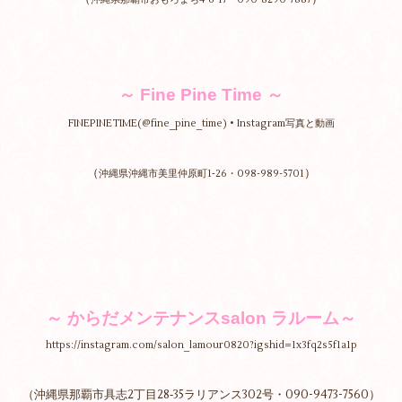
～ Fine Pine Time ～
FINEPINETIME(@fine_pine_time) • Instagram写真と動画
（
）
沖縄県沖縄市美里仲原町1‐26・098-989-5701
～ からだメンテナンスsalon ラルーム～
https://instagram.com/salon_lamour0820?igshid=1x3fq2s5f1a1p
（沖縄県那覇市具志2丁目28‐35ラリアンス302号・090-9473-7560）