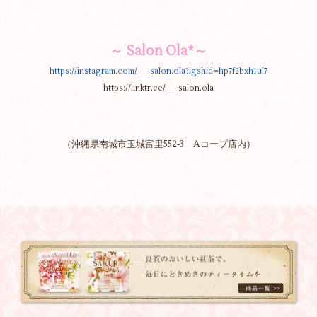
Salon Ola*
～
～
https://instagram.com/___
salon.ola?igshid=hp7f2bxh1ul7
https://linktr.ee/___salon.ola
（沖縄県南城市玉城富里552‐3 Aコープ店内）