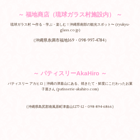
～ 福地商店（琉球ガラス村施設内） ～
琉球ガラス村 〜作る・学ぶ・楽しむ！沖縄県南部の観光スポット〜 (ryukyu-
glass.co.jp)
（沖縄県糸満市福地169・098-997‐4784）
～ パティスリーAkaHiro ～
パティスリー アカヒロ｜沖縄の津嘉山にある、焼きたて・鮮度にこだわったお菓
子屋さん (patisserie-akahiro.com)
（
）
沖縄県島尻郡南風原町津嘉山1277-12・098-894-6866