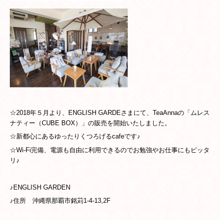
☆2018年５
月より、ENGLISH GARDEさまにて、
TeaAnnaの「ムレス
ナティー（CUBE BOX）」の販売を開始いたしました。
☆新都心にあるゆったりくつろげるcafeです♪
☆Wi-Fi完備、電源も自由に利用できるのでお勉強やお仕事にもピッタ
リ♪
♪E
NGLISH GARDEN
♪住所
沖縄県那覇市銘苅1-4-13,2F