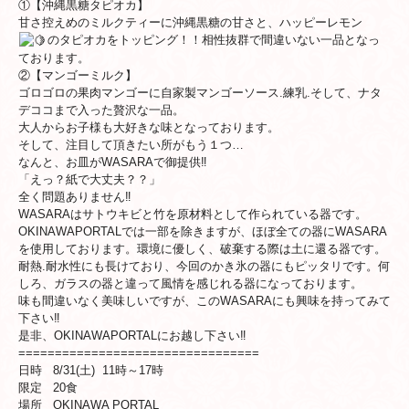
①【沖縄黒糖タピオカ】
甘さ控えめのミルクティーに沖縄黒糖の甘さと、ハッピーレモン
の
タピオカをトッピング！！
相性抜群で間違いない一品となっ
ております。
②【マンゴーミルク】
ゴロゴロの果肉マンゴーに自家製マンゴーソース.練乳.そして、
ナタ
デココまで入った贅沢な一品。
大人からお子様も大好きな味となっております。
そして、注目して頂きたい所がもう１つ…
なんと、お皿がWASARAで御提供‼️
「えっ？紙で大丈夫？？」
全く問題ありません‼️
WASARAはサトウキビと竹を原材料として作られている器です
。
OKINAWAPORTALでは一部を除きますが、
ほぼ全ての器にWASARA
を使用しております。環境に優しく、
破棄する際は土に還る器です。
耐熱.耐水性にも長けており、
今回のかき氷の器にもピッタリです。何
しろ、
ガラスの器と違って風情を感じれる器になっております。
味も間違いなく美味しいですが、
このWASARAにも興味を持ってみて
下さい‼️
是非、OKINAWAPORTALにお越し下さい‼️
==============================
===
日時 8/31(土) 11時～17時
限定 20食
場所 OKINAWA PORTAL