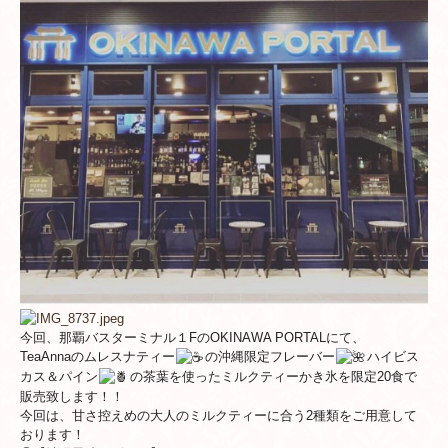
今回、那覇バスターミナル１FのOKINAWA PORTALにて、
TeaAnnaのムレスナティー
の沖縄限定フレーバー
ハイビス
カス＆パイン
の茶葉を使ったミルク
ティーかき氷を限定20食で
販売致します！！
今回は、
甘さ控えめの大人のミルクティーに合う2種類をご用意して
おりま
す！