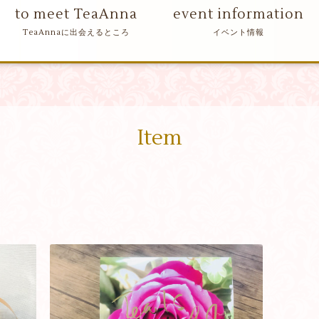
to meet TeaAnna
event information
Item