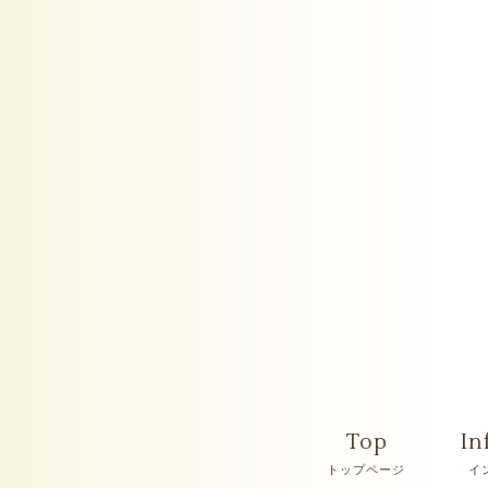
Top
In