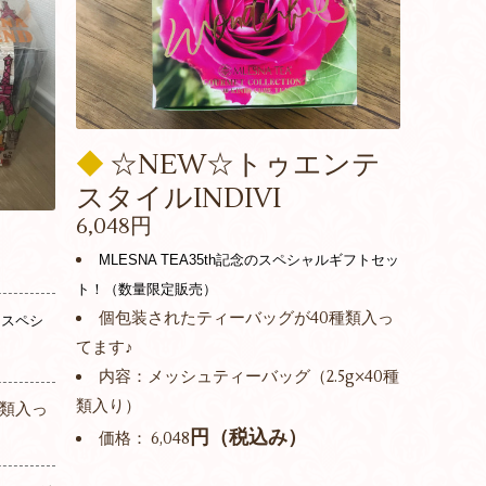
◆
☆NEW☆トゥエンテ
スタイルINDIVI
6,048円
MLESNA TEA35th記念のスペシャルギフトセッ
ト！（数量限定販売）
個包装されたティーバッグが40種類入っ
るスペシ
てます♪
内容：メッシュティーバッグ（2.5g×40種
類入り）
種類入っ
円（税込み）
価格： 6,048