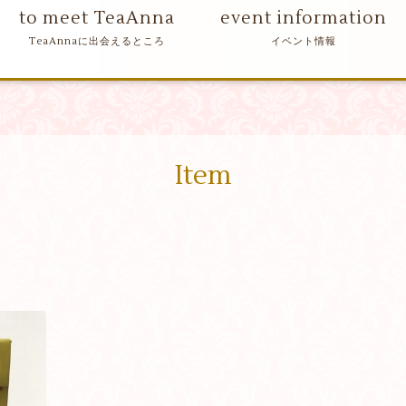
to meet TeaAnna
event information
Item