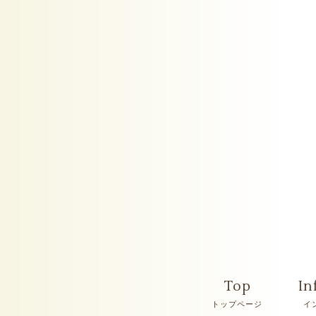
Top
In