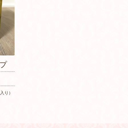
プ
個入り）