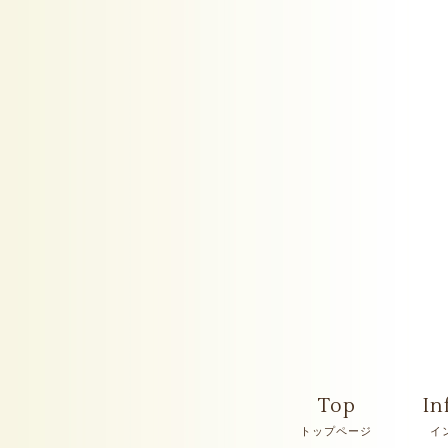
Top
In