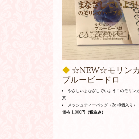
◆
☆NEW☆モリン
ブルービードロ
やさしいまなざしでいよう！のモリン
茶
メッシュティーバッグ（2g×9個入り）
価格 1,000
円（税込み）