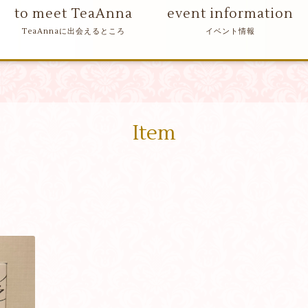
to meet TeaAnna
event information
Item