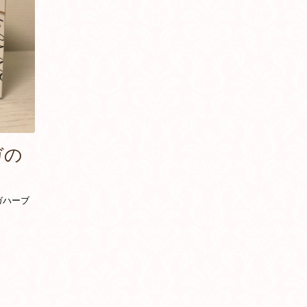
ガの
ガハーブ